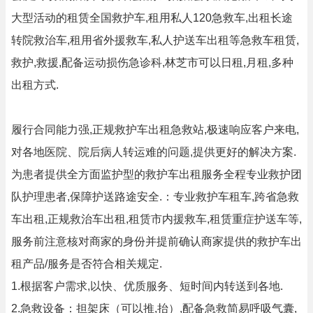
大型活动的租赁全国救护车,租用私人120急救车,出租长途
转院救治车,租用省外援救车,私人护送车出租等急救车租赁,
救护,救援,配备运动损伤急诊科,林芝市可以日租,月租,多种
出租方式.
履行合同能力强,正规救护车出租急救站,极速响应客户来电,
对各地医院、院后病人转运难的问题,提供更好的解决方案.
为患者提供全方面监护型的救护车出租服务全程专业救护团
队护理患者,保障护送路途安全.：专业救护车租车,跨省急救
车出租,正规救治车出租,租赁市内援救车,租赁重症护送车等,
服务前注意核对商家的身份并提前确认商家提供的救护车出
租产品/服务是否符合相关规定.
1.根据客户需求,以快、优质服务、短时间内转送到各地.
2.急救设备：担架床（可以推,抬）,配备急救简易呼吸气囊,