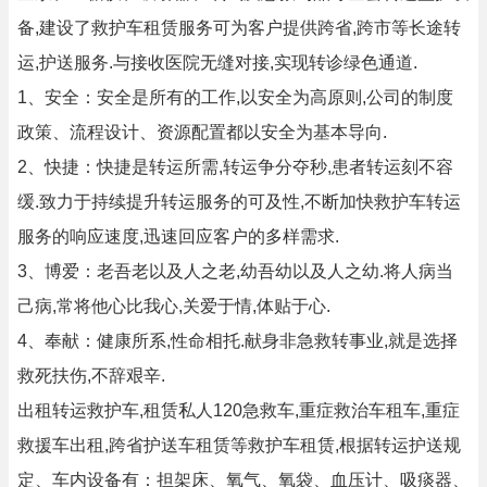
备,建设了救护车租赁服务可为客户提供跨省,跨市等长途转
运,护送服务.与接收医院无缝对接,实现转诊绿色通道.
1、安全：安全是所有的工作,以安全为高原则,公司的制度
政策、流程设计、资源配置都以安全为基本导向.
2、快捷：快捷是转运所需,转运争分夺秒,患者转运刻不容
缓.致力于持续提升转运服务的可及性,不断加快救护车转运
服务的响应速度,迅速回应客户的多样需求.
3、博爱：老吾老以及人之老,幼吾幼以及人之幼.将人病当
己病,常将他心比我心,关爱于情,体贴于心.
4、奉献：健康所系,性命相托.献身非急救转事业,就是选择
救死扶伤,不辞艰辛.
出租转运救护车,租赁私人120急救车,重症救治车租车,重症
救援车出租,跨省护送车租赁等救护车租赁,根据转运护送规
定、车内设备有：担架床、氧气、氧袋、血压计、吸痰器、