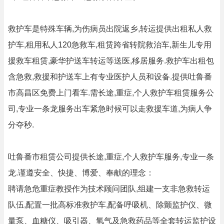
救护车是特殊车辆,为伤病员出院返乡,转运提供出租私人救
护车,租用私人120急救车,租赁跨省转院救治车,新生儿专用
援救车租赁,豪华护送车转运等送医,移居服务.救护车出租包
含急救,救援和护送车上有专业医护人员和设备.提供吐鲁番
市高昌区免费上门看车.需长途,重症,个人救护车租赁服务公
司,专业一条龙服务出车紧急时候可以走救援车道,为病人争
分夺秒.
吐鲁番市租赁公司提供长途,重症,个人救护车服务,专业一条
龙.谨遵安全、快捷、博爱、奉献的理念：
聘请急危重症教授作为技术顾问团队,组建一支非急救转运
队伍,配置一批高标准救护车,配备呼吸机、除颤监护仪、微
量泵、血糖仪、吸引器、氧气及急救药品等全套转运监护设