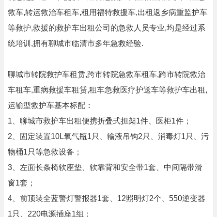
救车,转运救治车租车,租用福特救援车,出租返乡病重监护车
等救护,救援的救护车出租公司的急救人员专业,均是经过系
统培训,拥有聊城市临清市多年急救经验.
聊城市转院救护车租赁,跨市转院急救车租车,跨市转院救治
车租车,重病救援车租赁,租车急救医疗护送车等救护车出租,
运输型救护车基本标配：
1、聊城市救护车出租便携折叠式担架1件、医柜1件；
2、固定装置10L氧气瓶1只、输液吊钩2只、消毒灯1只、污
物桶1只等急救设备；
3、左面长条椅软座垫、软靠背和安全带1套、中间隔带滑
窗1套；
4、前顶装全蓝警灯警报器1套、12照明灯2个、550逆变器
1只、220电源插座1组；