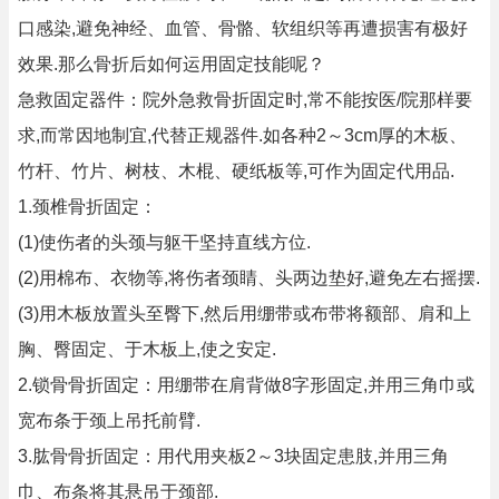
口感染,避免神经、血管、骨骼、软组织等再遭损害有极好
效果.那么骨折后如何运用固定技能呢？
急救固定器件：院外急救骨折固定时,常不能按医/院那样要
求,而常因地制宜,代替正规器件.如各种2～3cm厚的木板、
竹杆、竹片、树枝、木棍、硬纸板等,可作为固定代用品.
1.颈椎骨折固定：
(1)使伤者的头颈与躯干坚持直线方位.
(2)用棉布、衣物等,将伤者颈睛、头两边垫好,避免左右摇摆.
(3)用木板放置头至臀下,然后用绷带或布带将额部、肩和上
胸、臀固定、于木板上,使之安定.
2.锁骨骨折固定：用绷带在肩背做8字形固定,并用三角巾或
宽布条于颈上吊托前臂.
3.肱骨骨折固定：用代用夹板2～3块固定患肢,并用三角
巾、布条将其悬吊于颈部.