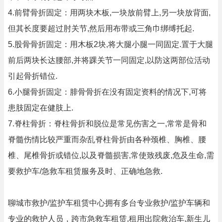
4.前臂骨折固定：用两块木板,一块放前臂上,另一块放背面,
但其长度要超过肘关节,然后用布带或三角巾绑缚托起.
5.股骨骨折固定：用木板2块,将大腿小腿一同固定.置于大腿
前后两块长达腰部,并将踝关节一同固定,以防这两部位活动
引起骨折错位.
6.小腿骨折固定：腓骨骨折在没有固定资料的情况下,可将
患肢固定在健肢上.
7.脊柱骨折：脊柱骨折和脱位是常见伤害之一,常常是骨和
脊髓伤情比较严重而杂乱脊柱骨折由各种颈椎、胸椎、腰
椎、尾椎骨折或错位,以及脊髓损害,常使致残废,危及生命,需
要救护车/急救车租赁服务及时、正确地急救.
聊城市救护/监护车租赁中心拥有多台专业救护/监护车辆和
专业的救护人员，跨市急救车租赁,租用出院救治车,新生儿